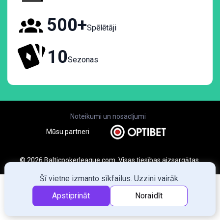
500+
Spēlētāji
10
Sezonas
Noteikumi un nosacījumi
Mūsu partneri
© 2026 Balticpokerleague.com. Visas tiesības aizsargātas.
Šī vietne izmanto sīkfailus.
Uzzini vairāk.
Apstiprināt
Noraidīt