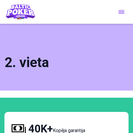
2. vieta
40K+
Kopēja garantija