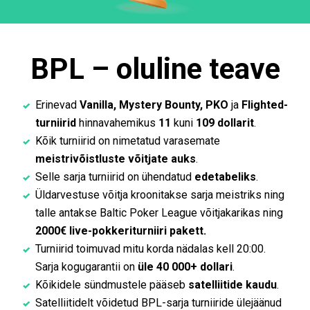
BPL – oluline teave
Erinevad
Vanilla, Mystery Bounty, PKO
ja
Flighted-
turniirid
hinnavahemikus
11
kuni
109 dollarit
.
Kõik turniirid on nimetatud varasemate
meistrivõistluste võitjate auks
.
Selle sarja turniirid on ühendatud
edetabeliks
.
Üldarvestuse võitja kroonitakse sarja meistriks ning
talle antakse Baltic Poker League võitjakarikas ning
2000€ live-pokkeriturniiri pakett.
Turniirid toimuvad mitu korda nädalas kell 20:00.
Sarja kogugarantii on
üle 40 000+ dollari
.
Kõikidele sündmustele pääseb
satelliitide kaudu
.
Satelliitidelt võidetud BPL-sarja turniiride ülejäänud