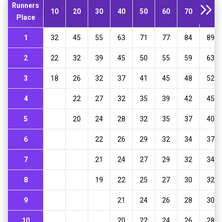
27
Abattleofwits1
184
+28
Runners
14
oshhh111
240
10
20
30
40
50
60
70
80
Place
28
Ozo3
182
15
WildBountyDaddy
232
1
32
45
55
63
71
77
84
89
29
termizz
180
16
mad session
228
2
22
32
39
45
50
55
59
63
30
Gimka2L
177
+30
3
18
26
32
37
41
45
48
52
17
SheepLeader
225
4
22
27
32
35
39
42
45
31
Gambleris
170
+33
18
OptibetPoker
218
5
20
24
28
32
35
37
40
32
r3v4n
167
19
ISAIAHH
214
6
22
26
29
32
34
37
33
DIMSHA88
165
+51
20
nostresso
208
7
21
24
27
29
32
34
34
Lible
165
21
KickereensLV
201
8
19
22
25
27
30
32
35
K4CHK1S
150
+36
9
21
24
26
28
30
22
Coachjoe48
197
10
20
22
24
26
28