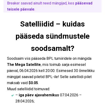
Breaker saavad ainult need mängijad, kes
pääsevad
teisele päevale
.
Satelliidid – kuidas
pääseda sündmustele
soodsamalt?
Soodsaim viis pääseda BPL turniiridele on mängida
The Mega Satellite
, mis toimub sarja esimesel
päeval, 06.04.2026 kell 20:00. Esimesed 30 õnnelikku
mängijat saavad piletid BPL-ile! Selle satelliidi pilet
maksab vaid
$0.05
.
Muud satelliidid toimuvad:
–
iga päev ajavahemikus
07.04.2026 –
28.04.2026;