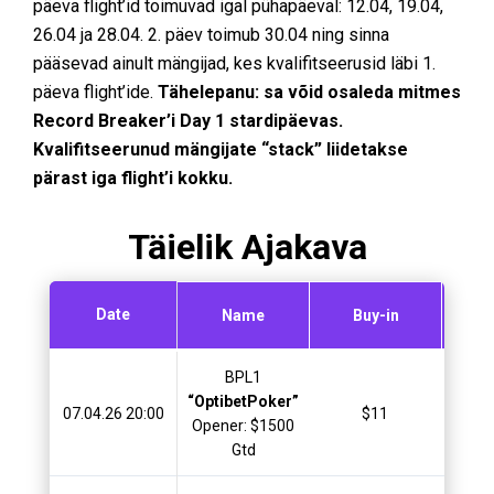
päeva flight’id toimuvad igal pühapäeval: 12.04, 19.04,
26.04 ja 28.04. 2. päev toimub 30.04 ning sinna
pääsevad ainult mängijad, kes kvalifitseerusid läbi 1.
päeva flight’ide.
Tähelepanu:
sa võid osaleda mitmes
Record Breaker’i Day 1 stardipäevas.
Kvalifitseerunud mängijate “stack” liidetakse
pärast iga flight’i kokku.
Täielik Ajakava
Gua
Date
Name
Buy-in
BPL1
“OptibetPoker”
07.04.26 20:00
$11
$
Opener: $1500
Gtd