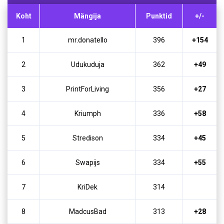
13
RealFisher133
827832
Koht
Mängija
Punktid
+/-
14
Toodz TTV
804494
1
mr.donatello
396
+154
15
PrintForLiving
769168
2
Udukuduja
362
+49
16
tebylo
768054
3
PrintForLiving
356
+27
17
Abattleofwits1
710940
4
Kriumph
336
+58
18
Mrdanrog
646022
5
Stredison
334
+45
19
DIMSHA88
591498
6
Swapijs
334
+55
20
SaulesDuriens
573347
7
KriDek
314
21
ActionFreak
566972
8
MadcusBad
313
+28