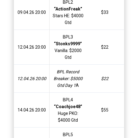
BPL2
“ActionFreak”
09.04.26 20:00
$33
$
Stars HE: $4000
Gtd
BPL3
“Stonks9999”
12.04.26 20:00
$22
$
Vanilla: $2000
Gtd
BPL Record
12.04.26 20:00
Breaker: $5000
$22
$
Gtd Day 1
A
BPL4
“Coachjoe48”
14.04.26 20:00
$55
$
Huge PKO:
$4000 Gtd
BPL5