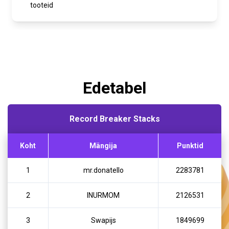
tooteid
Edetabel
Record Breaker Stacks
Koht
Mängija
Punktid
1
mr.donatello
2283781
2
INURMOM
2126531
3
Swapijs
1849699