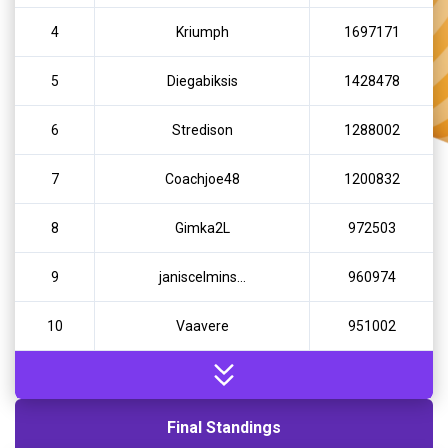
4
Kriumph
1697171
5
Diegabiksis
1428478
6
Stredison
1288002
7
Coachjoe48
1200832
8
Gimka2L
972503
9
janiscelmins…
960974
10
Vaavere
951002
11
KARISTAJA
903972
12
mad session
870676
Final Standings