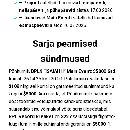
–
Priquel
satelliidid toimuvad
teisipäeviti
,
neljapäeviti
ja
pühapäeviti
alates 17.03.2026;
– täiendavad
Main Eventi
satelliidid toimuvad
esmaspäeviti
alates 16.03.2026.
Sarja peamised
sündmused
Põhiturniir,
BPL9 “ISAIAHH” Main Event: $5000 Gtd
,
toimub 26.04.26 kell 20:00. Põhiturniiri osalustasu on
$109
ning sel korral on garanteeritud auhinnafondiks
koguni
$5000
. Ära unusta, et Põhiturniiril osalemise
eest teenitud võidupunktid kahekordistatakse, mis
suurendab sinu võimalust võita sarja üldedetabel.
BPL Record Breaker
on
$22
osalustasuga flighted-
tüüpi turniir, mille auhinnafondi garantii on
$5000
. 1.