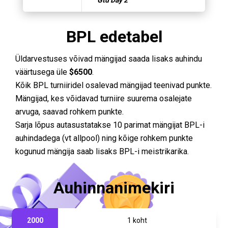
Gtd Day 2
BPL edetabel
Üldarvestuses võivad mängijad saada lisaks auhindu
väärtusega üle
$6500
.
Kõik BPL turniiridel osalevad mängijad teenivad punkte.
Mängijad, kes võidavad turniire suurema osalejate
arvuga, saavad rohkem punkte.
Sarja lõpus autasustatakse 10 parimat mängijat BPL-i
auhindadega (vt allpool) ning kõige rohkem punkte
kogunud mängija saab lisaks BPL-i meistrikarika.
Auhinnanimekiri
2000
1 koht