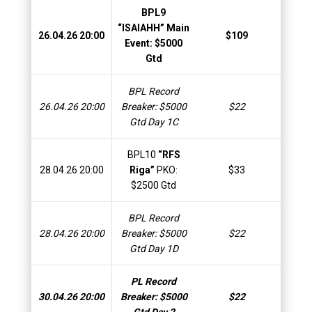
BPL9
“ISAIAHH” Main
26.04.26 20:00
$109
$
Event: $5000
Gtd
BPL Record
26.04.26 20:00
Breaker: $5000
$22
$
Gtd Day 1C
BPL10
“RFS
28.04.26 20:00
Riga”
PKO:
$33
$
$2500 Gtd
BPL Record
28.04.26 20:00
Breaker: $5000
$22
$
Gtd Day 1D
PL Record
30.04.26 20:00
Breaker: $5000
$22
$