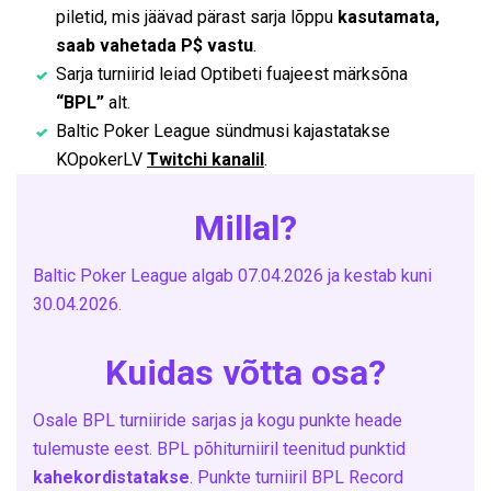
piletid, mis jäävad pärast sarja lõppu
kasutamata,
saab vahetada P$ vastu
.
Sarja turniirid leiad Optibeti fuajeest märksõna
“BPL”
alt.
Baltic Poker League sündmusi kajastatakse
KOpokerLV
Twitchi kanalil
.
Millal?
Baltic Poker League algab 07.04.2026 ja kestab kuni
30.04.2026.
Kuidas võtta osa?
Osale BPL turniiride sarjas ja kogu punkte heade
tulemuste eest. BPL põhiturniiril teenitud punktid
kahekordistatakse
. Punkte turniiril BPL Record