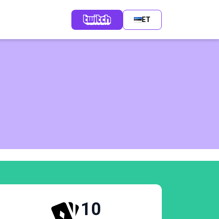
ET
10