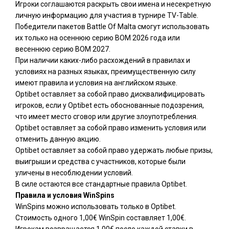
Игроки соглашаются раскрыть свои имена и несекретную
личную информацию для участия в турнире TV-Table.
Победители пакетов Battle Of Malta смогут использовать
их только на осеннюю серию BOM 2026 года или
весеннюю серию BOM 2027.
При наличии каких-либо расхождений в правилах и
условиях на разных языках, преимущественную силу
имеют правила и условия на английском языке.
Optibet оставляет за собой право дисквалифицировать
игроков, если у Optibet есть обоснованные подозрения,
что имеет место сговор или другие злоупотребления.
Optibet оставляет за собой право изменить условия или
отменить данную акцию.
Optibet оставляет за собой право удержать любые призы,
выигрыши и средства с участников, которые были
уличены в несоблюдении условий.
В силе остаются все стандартные правила Optibet.
Правила и условия WinSpins
WinSpins можно использовать только в Optibet.
Стоимость одного 1,00€ WinSpin составляет 1,00€.