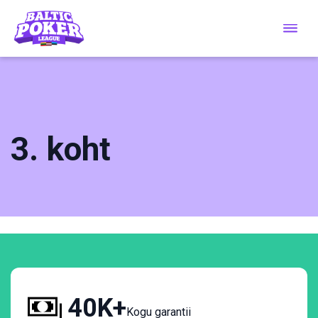
3. koht
40K+
Kogu garantii